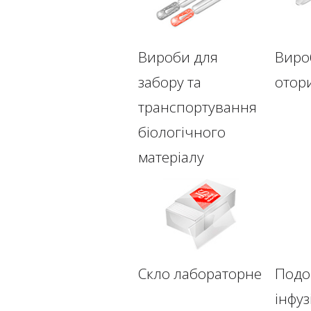
Вироби для
Виро
забору та
отор
транспортування
біологічного
матеріалу
Скло лабораторне
Подо
інфуз