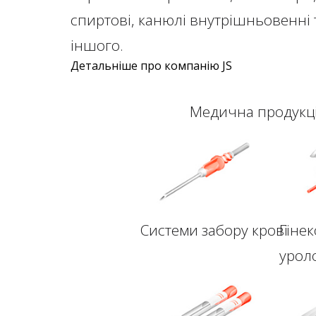
спиртові, канюлі внутрішньовенні 
іншого.
Детальніше про компанію JS
Медична продукція
Системи
забору
крові
Гінек
урол