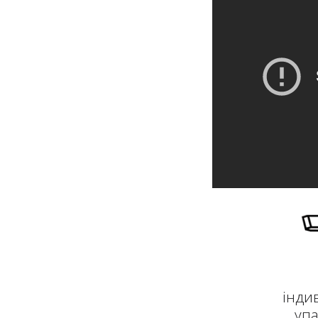
інди
упа