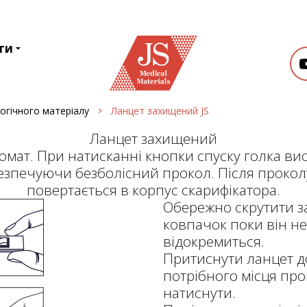
ти
огічного матеріалу
Ланцет захищений JS
Ланцет захищений
омат. При натисканні кнопки спуску голка ви
езпечуючи безболісний прокол. Після прокол
повертається в корпус скарифікатора.
Обережно скрутити 
ковпачок поки він н
відокремиться.
Притиснути ланцет д
потрібного місця про
натиснути.