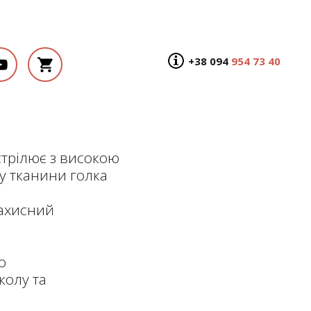
+38 094
954 73 40
стрілює з високою
у тканини голка
захисний
е
о
колу та