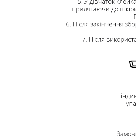
5. У дівчаток клейк
прилягаючи до шкіри
6. Після закінчення зб
7. Після використ
інди
упа
Замов