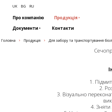
UK
BG
RU
Про компанію
Продукція
Документи
Контакти
Головна
Продукція
Для забору та транспортування біол
Сечопр
І
1. Підми
2. Р
3. Візуально перекон
вик
4. Зняти