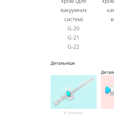
крові (для
кров
вакуумних
ка
систем)
в
G-20
G-21
G-22
Детальніше
Детал
Катетер