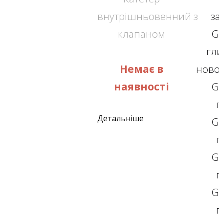
внутрішньовенний з
з
клапаном
G
гл
Немає в
нов
наявності
G
Детальніше
G
G
G