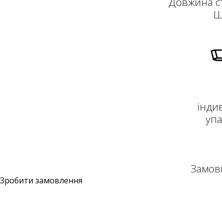
Довжина стр
Ш
інди
упа
Замов
Зробити замовлення