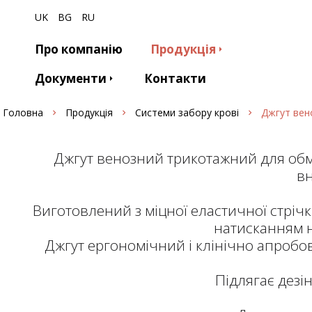
UK
BG
RU
Про компанію
Продукція
Документи
Контакти
Головна
Продукція
Системи забору крові
Джгут вен
Джгут венозний трикотажний для обме
вн
Виготовлений з міцної еластичної стрічк
натисканням н
Джгут ергономічний і клінічно апробо
Підлягає дезі