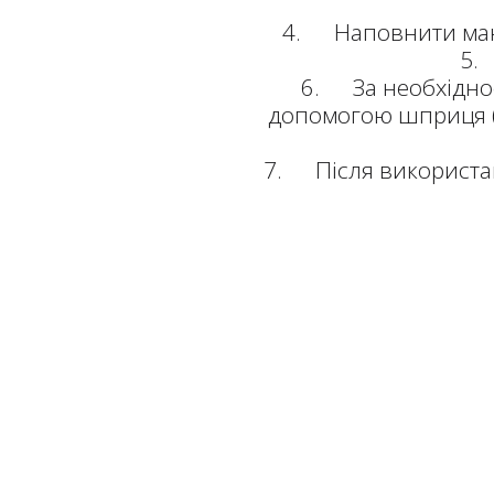
4. Наповнити манж
5.
6. За необхіднос
допомогою шприця (д
7. Після використан