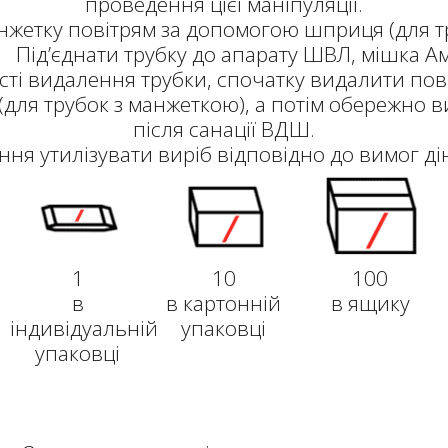
проведення цієї маніпуляції.
етку повітрям за допомогою шприця (для тр
 Під’єднати трубку до апарату ШВЛ, мішка Ам
ті видалення трубки, спочатку видалити пові
ля трубок з манжеткою), а потім обережно ви
після санації ВДШ.
ня утилізувати виріб відповідно до вимог ді
1
10
100
в
в картонній
в ящику
індивідуальній
упаковці
упаковці