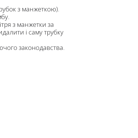
убок з манжеткою).
бу.
тря з манжетки за
далити і саму трубку
ючого законодавства.