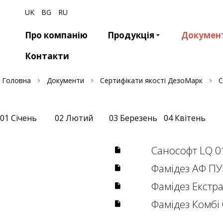
UK
BG
RU
Про компанію
Продукція
Докумен
Контакти
Головна
Документи
Сертифікати якості ДезоМарк
С
01 Січень
02 Лютий
03 Березень
04 Квітень
Санософт LQ 
Фамiдез АФ ПУ
Фамiдез Екстр
Фамiдез Комбi