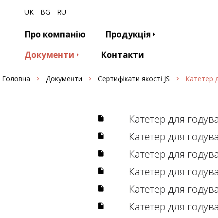
UK
BG
RU
Про компанію
Продукція
Документи
Контакти
Головна
Документи
Сертифікати якості JS
Катетер 
Катетер для годув
Катетер для годув
Катетер для годув
Катетер для годув
Катетер для годув
Катетер для годув